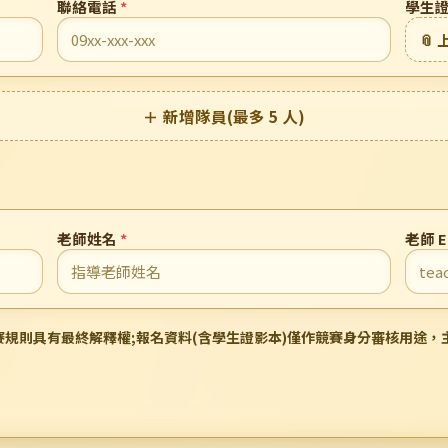
聯絡電話
*
學生證
📎 
＋ 新增隊員(最多 5 人)
老師姓名
*
老師 E
賽規則具有最終解釋權;報名資料(含學生證影本)僅作競賽身分審核用途，