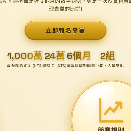
脈動。這不僅是近 6 個月的數字對決，更是一次投資智慧
理素質的比拼!
立即報名參賽
1,000萬
24萬
6個月
2組
虛擬起始資金 (NT$)
總獎金 (NT$)
實戰挑戰期間
高中職・大學雙軌
競賽規則