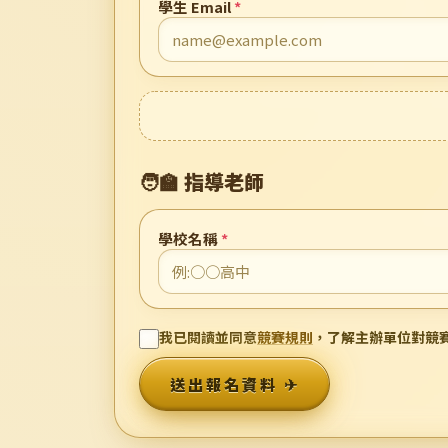
學生 Email
*
🧑‍🏫 指導老師
學校名稱
*
我已閱讀並同意
競賽規則
，了解主辦單位對競
送出報名資料 ✈