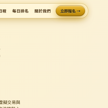
日程
每日排名
關於我們
立即報名 →
盃
合虛擬交易與