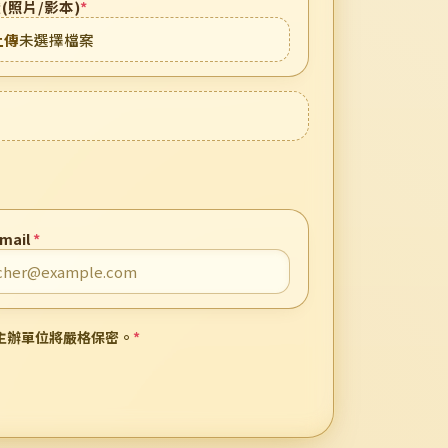
(照片/影本)
*
上傳
未選擇檔案
mail
*
主辦單位將嚴格保密。
*