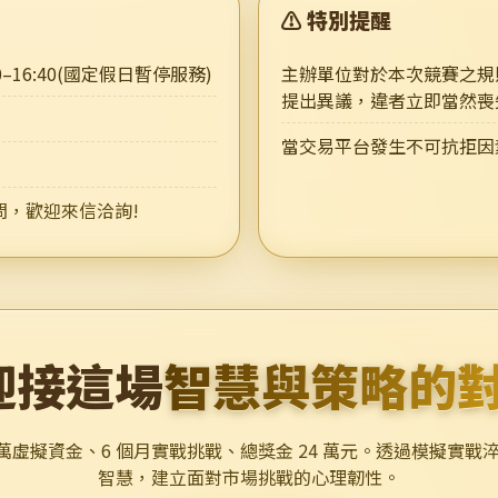
⚠️ 特別提醒
:00–16:40(國定假日暫停服務)
主辦單位對於本次競賽之規
提出異議，違者立即當然喪
當交易平台發生不可抗拒因
，歡迎來信洽詢!
迎接這場
智慧與策略的
00 萬虛擬資金、6 個月實戰挑戰、總獎金 24 萬元。透過模擬實戰
智慧，建立面對市場挑戰的心理韌性。